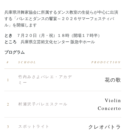
兵庫県洋舞家協会に所属するダンス教室の生徒らが中心に出演
する「バレエとダンスの饗宴～２０２６サマーフェスティバ
ル」を開催します
とき
７月２０日（月・祝）１８時（開場１７時半）
ところ
兵庫県立芸術文化センター 阪急中ホール
プログラム
#
SCHOOL
PRODUCTION
竹内みさよバレエ・アカデ
花の歌
1
ミー
Violin
2
村瀬沢子バレエスクール
Concerto
クレオパトラ
3
スポットライト