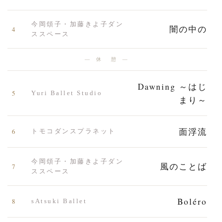
今岡頌子・加藤きよ子ダン
闇の中の
4
ススペース
— 休 憩 —
Dawning ～はじ
5
Yuri Ballet Studio
まり～
面浮流
6
トモコダンスプラネット
今岡頌子・加藤きよ子ダン
風のことば
7
ススペース
Boléro
8
sAtsuki Ballet